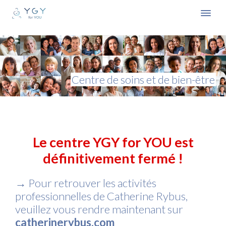
Aller
au
MEN
contenu
Centre de soins et de bien-être
Le centre YGY for YOU est
définitivement fermé !
→
Pour retrouver les activités
professionnelles de Catherine Rybus,
veuillez vous rendre maintenant sur
catherinerybus.com